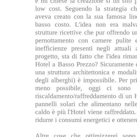
e mi chiese la creazione si un sito 
low cost. Seguendo la strategia c
aveva creato con la sua famosa lin
basso costo. L'idea non era malva
strutture ricettive che pur offrendo u
pernottamento con camere pulite e
inefficienze presenti negli attual
progetto, sta di fatto che l'idea r
Hotel a Basso Prezzo? Sicuramente d
una struttura architettonica e modal
degli alberghi) è impossibile. Per p
meno possibile, oggi ci sono 
riscaldamento/raffreddamento di un Ho
pannelli solari che alimentano nell
caldo è più l'Hotel viene raffreddato
ridurre i consumi energetici e ottener
Altre cose che ottimizzerei sono